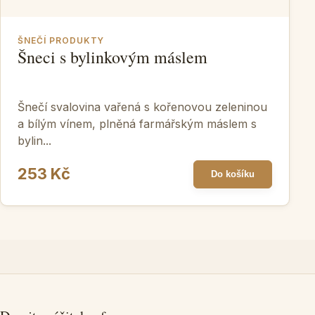
ŠNEČÍ PRODUKTY
Šneci s bylinkovým máslem
Šnečí svalovina vařená s kořenovou zeleninou
a bílým vínem, plněná farmářským máslem s
bylin...
253 Kč
Do košíku