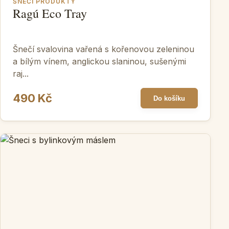
ŠNEČÍ PRODUKTY
Ragú Eco Tray
Šnečí svalovina vařená s kořenovou zeleninou
a bílým vínem, anglickou slaninou, sušenými
raj...
490 Kč
Do košíku