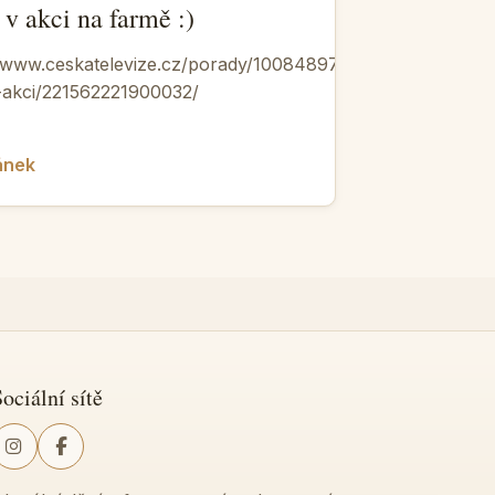
 v akci na farmě :)
//www.ceskatelevize.cz/porady/10084897100-
v-akci/221562221900032/
lánek
ociální sítě