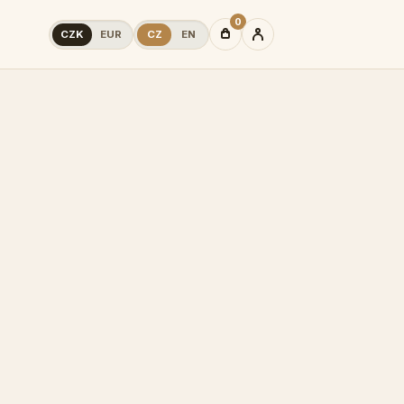
0
CZK
EUR
CZ
EN