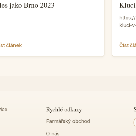
les jako Brno 2023
Kluci
https:
kluci-
íst článek
Číst č
Rychlé odkazy
S
Farmářský obchod
O nás