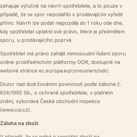
zahajuje výlučně na návrh spotřebitele, a to pouze v
případě, že se spor nepodařilo s prodávajícím vyřešit
přímo. Návrh lze podat nejpozději do 1 roku ode dne,
kdy spotřebitel uplatnil své právo, které je předmětem
sporu, u prodávajícího poprvé.
Spotřebitel má právo zahájit mimosoudní řešení sporu
online prostřednictvím platformy ODR, dostupné na
webové stránce
ec.europa.eu/consumers/odr/
.
Dozor nad dodržováním povinností podle zákona č.
634/1992 Sb., o ochraně spotřebitele, v platném
znění, vykonává Česká obchodní inspekce
(
www.coi.cz
).
Záloha na zboží
V případě, že se jedná o speciální zboží na