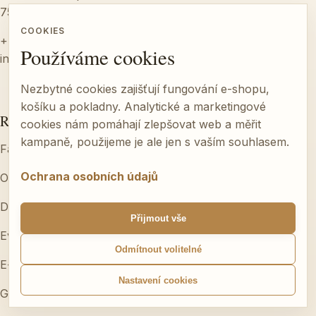
751 14 Dřevohostice
COOKIES
+420 776 612 000
Používáme cookies
info@farma-nahosovice.cz
Nezbytné cookies zajišťují fungování e-shopu,
košíku a pokladny. Analytické a marketingové
Rychlé odkazy
cookies nám pomáhají zlepšovat web a měřit
kampaně, použijeme je ale jen s vaším souhlasem.
Farmářský obchod
Ochrana osobních údajů
O nás
Degustace
Přijmout vše
Eventy & catering
Odmítnout volitelné
E-shop
Nastavení cookies
Galerie