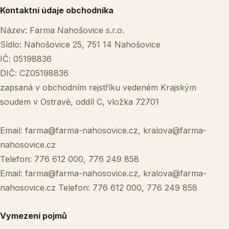
Kontaktní údaje obchodníka
Název: Farma Nahošovice s.r.o.
Sídlo: Nahošovice 25, 751 14 Nahošovice
IČ: 05198836
DIČ: CZ05198836
zapsaná v obchodním rejstříku vedeném Krajským
soudem v Ostravě, oddíl C, vložka 72701
Email:
farma@farma-nahosovice.cz
,
kralova@farma-
nahosovice.cz
Telefon:
776 612 000, 776 249 858
Email:
farma@farma-nahosovice.cz
,
kralova@farma-
nahosovice.cz
Telefon:
776 612 000, 776 249 858
Vymezení pojmů