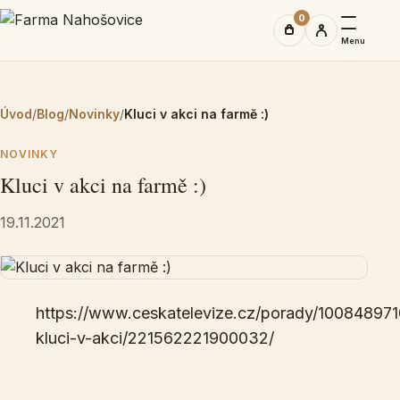
0
Menu
Úvod
/
Blog
/
Novinky
/
Kluci v akci na farmě :)
NOVINKY
Kluci v akci na farmě :)
19.11.2021
https://www.ceskatelevize.cz/porady/10084897
kluci-v-akci/221562221900032/