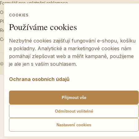
Formulář pro uplatnění reklamace
Obchodní podmínky
COOKIES
Platební podmínky a dodání
Používáme cookies
Reklamační řád
Cookies
Nezbytné cookies zajišťují fungování e-shopu, košíku
a pokladny. Analytické a marketingové cookies nám
pomáhají zlepšovat web a měřit kampaně, použijeme
je ale jen s vaším souhlasem.
© 2026 Farma Nahošovice. Všechna práva vyhrazena.
Ochrana osobních údajů
Přijmout vše
Odmítnout volitelné
Nastavení cookies