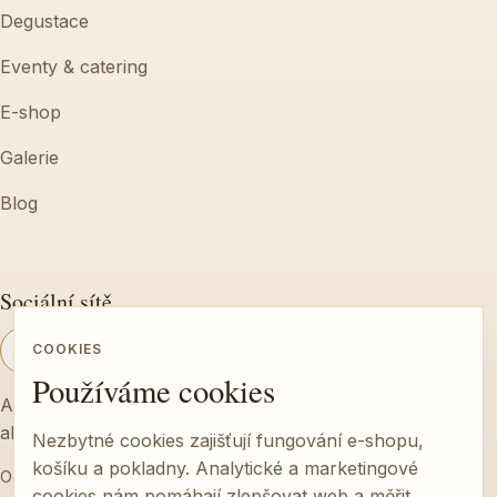
Degustace
Eventy & catering
E-shop
Galerie
Blog
Sociální sítě
COOKIES
Používáme cookies
Aktuální dění z farmy, termíny degustací a ukázky z
akcí.
Nezbytné cookies zajišťují fungování e-shopu,
košíku a pokladny. Analytické a marketingové
Ochrana osobních údajů
cookies nám pomáhají zlepšovat web a měřit