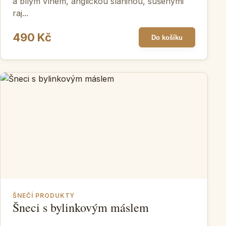
a bílým vínem, anglickou slaninou, sušenými
raj...
490 Kč
Do košíku
ŠNEČÍ PRODUKTY
Šneci s bylinkovým máslem