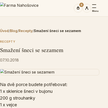
0
Menu
Úvod
/
Blog
/
Recepty
/
Smažení šneci se sezamem
RECEPTY
Smažení šneci se sezamem
07.10.2018
Na dvě porce budete potřebovat:
1 x sklenice šneci v bujonu
200 g strouhanky
1 x vejce