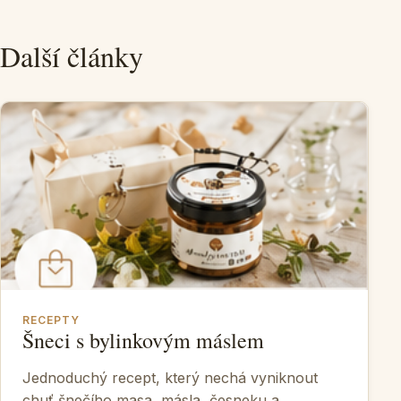
Další články
RECEPTY
Šneci s bylinkovým máslem
Jednoduchý recept, který nechá vyniknout
chuť šnečího masa, másla, česneku a