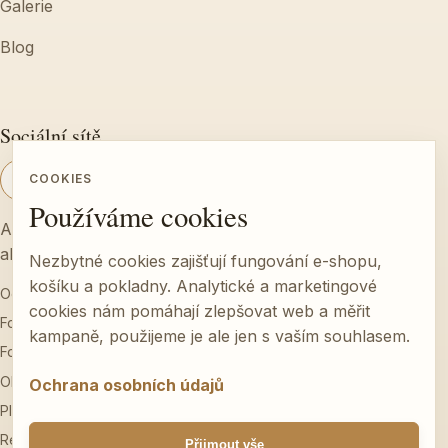
Galerie
Blog
Sociální sítě
COOKIES
Používáme cookies
Aktuální dění z farmy, termíny degustací a ukázky z
akcí.
Nezbytné cookies zajišťují fungování e-shopu,
košíku a pokladny. Analytické a marketingové
Ochrana osobních údajů
cookies nám pomáhají zlepšovat web a měřit
Formulář pro odstoupení od kupní smlouvy
kampaně, použijeme je ale jen s vaším souhlasem.
Formulář pro uplatnění reklamace
Obchodní podmínky
Ochrana osobních údajů
Platební podmínky a dodání
Reklamační řád
Přijmout vše