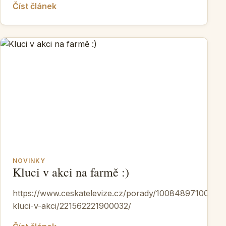
Číst článek
NOVINKY
Kluci v akci na farmě :)
https://www.ceskatelevize.cz/porady/10084897100-
kluci-v-akci/221562221900032/